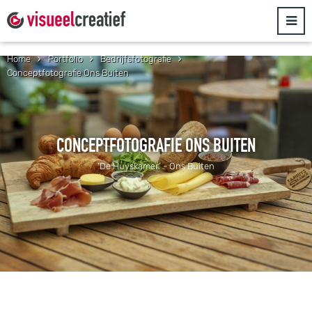
Home
Portfolio
Bedrijfsfotografie
Conceptfotografie Ons Buiten
CONCEPTFOTOGRAFIE ONS BUITEN
‘De Huyskamer’ - Ons Buiten